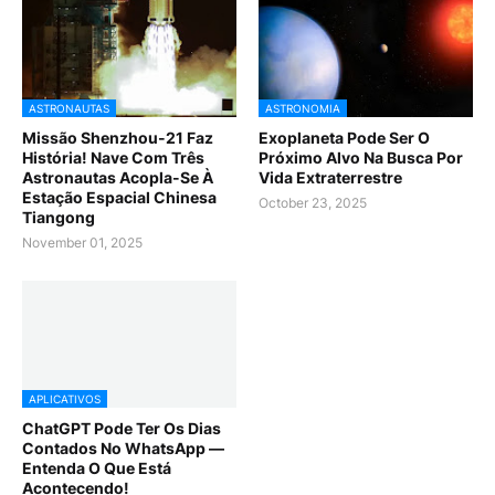
ASTRONAUTAS
ASTRONOMIA
Missão Shenzhou-21 Faz
Exoplaneta Pode Ser O
História! Nave Com Três
Próximo Alvo Na Busca Por
Astronautas Acopla-Se À
Vida Extraterrestre
Estação Espacial Chinesa
October 23, 2025
Tiangong
November 01, 2025
APLICATIVOS
ChatGPT Pode Ter Os Dias
Contados No WhatsApp —
Entenda O Que Está
Acontecendo!