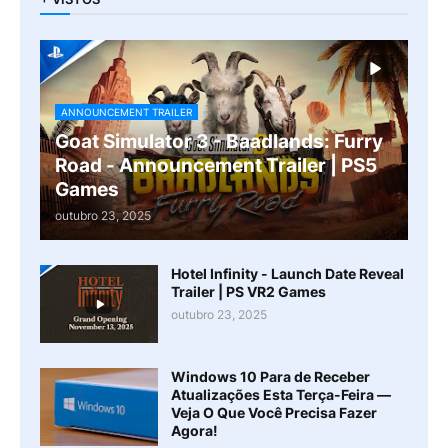
ANNOUNCEMENT TRAILER
Goat Simulator 3 - Baadlands: Furry
Road - Announcement Trailer | PS5
Games
outubro 23, 2025
Hotel Infinity - Launch Date Reveal
Trailer | PS VR2 Games
outubro 23, 2025
Windows 10 Para de Receber
Atualizações Esta Terça-Feira —
Veja O Que Você Precisa Fazer
Agora!