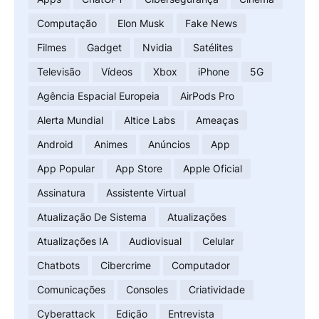
Computação
Elon Musk
Fake News
Filmes
Gadget
Nvidia
Satélites
Televisão
Vídeos
Xbox
iPhone
5G
Agência Espacial Europeia
AirPods Pro
Alerta Mundial
Altice Labs
Ameaças
Android
Animes
Anúncios
App
App Popular
App Store
Apple Oficial
Assinatura
Assistente Virtual
Atualização De Sistema
Atualizações
Atualizações IA
Audiovisual
Celular
Chatbots
Cibercrime
Computador
Comunicações
Consoles
Criatividade
Cyberattack
Edição
Entrevista