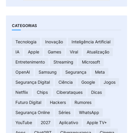
CATEGORIAS
Tecnologia
Inovação
Inteligência Artificial
IA
Apple
Games
Viral
Atualização
Entretenimento
Streaming
Microsoft
OpenAI
Samsung
Segurança
Meta
Segurança Digital
Ciência
Google
Jogos
Netflix
Chips
Ciberataques
Dicas
Futuro Digital
Hackers
Rumores
Segurança Online
Séries
WhatsApp
YouTube
2027
Aplicativo
Apple TV+
Apps
ChatGPT
Cibersegurança
Cinema